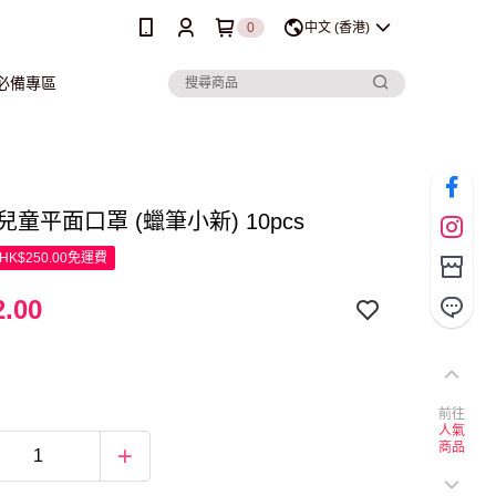
0
中文 (香港)
行必備專區
r 兒童平面口罩 (蠟筆小新) 10pcs
K$250.00免運費
.00
前往
人氣
商品