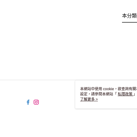
本分類
本網站中使用 cookie，欲查詢有關
設定，請參閱本網站「
私隱政策
」
用 cookie。
了解更多 >