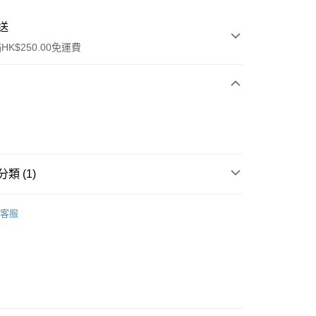
送
K$250.00免運費
類 (1)
ay
口罩
3D立體口罩
客服
流，訂單確認發貨後2-4個工作天送達
運費表
50.00 或以上免運費
自取，訂單確認後2-4個工作天到店，7天內取。逾期後