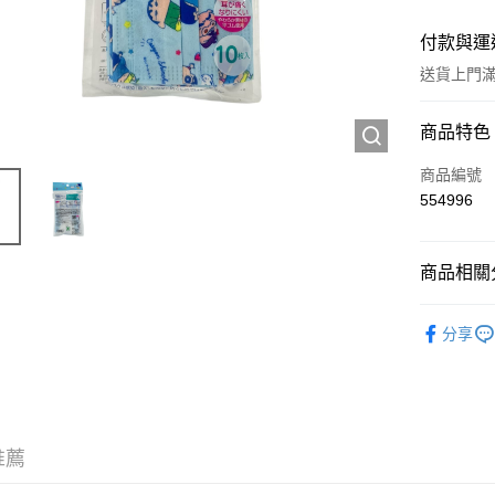
付款與運
送貨上門滿H
付款方式
商品特色
信用卡
商品編號
554996
Apple Pay
AlipayHK
商品相關分
WeChat P
抗疫產品
分享
送貨方式
JD京東物
滿 HK$2
推薦
付款後門市