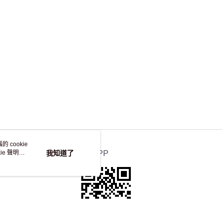
，並不會安排重寄
 cookie
e 聲明使
我知道了
官方APP