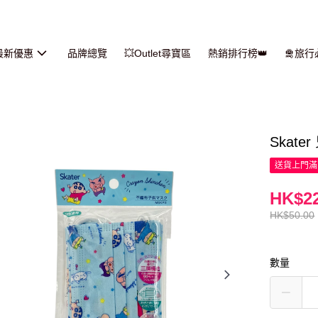
最新優惠
品牌總覽
💥Outlet尋寶區
熱銷排行榜👑
🛅旅
Skate
送貨上門滿H
HK$22
HK$50.00
數量