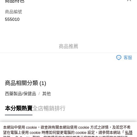
商品特色
信用卡
商品編號
Apple Pay
555010
AlipayHK
WeChat Pay
商品推薦
送貨方式
客服
JD京東物流，訂單確認發貨後2-4個工作天送達
運費表
滿 HK$250.00 或以上免運費
付款後門市自取，訂單確認後2-4個工作天到店，7天內取。逾期後
商品相關分類 (1)
訂單作廢，並不會安排重寄
西藥製品/保健品
其他
免運費
本分類熱賣
全店暢銷排行
本網站中使用 cookie，欲查詢有關本網站使用 cookie 方式之詳情，及若您不希
熱門標籤
望在電腦上使用 cookie 時應如何變更電腦的 cookie 設定，請參閱本網站「
私隱