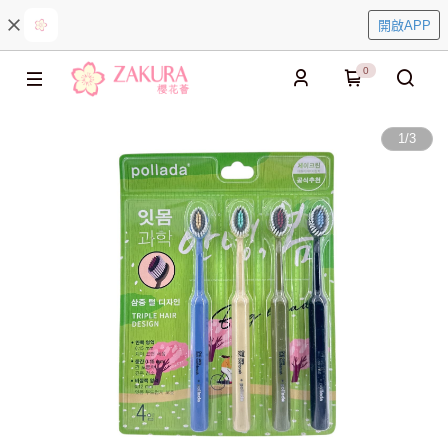
開啟APP
0
1
/
3