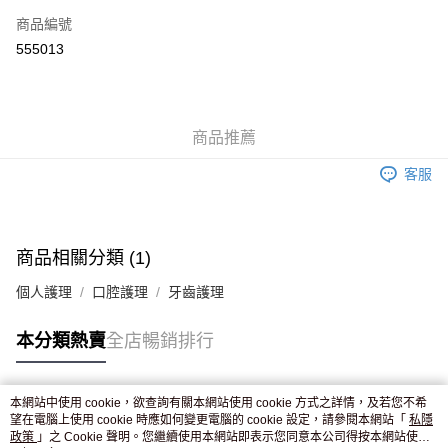
商品編號
Apple Pay
555013
AlipayHK
WeChat Pay
商品推薦
送貨方式
客服
JD京東物流，訂單確認發貨後2-4個工作天送達
運費表
滿 HK$250.00 或以上免運費
付款後門市自取，訂單確認後2-4個工作天到店，7天內取。逾期後
商品相關分類 (1)
訂單作廢，並不會安排重寄
個人護理
口腔護理
牙齒護理
免運費
本分類熱賣
全店暢銷排行
本網站中使用 cookie，欲查詢有關本網站使用 cookie 方式之詳情，及若您不希
熱門標籤
望在電腦上使用 cookie 時應如何變更電腦的 cookie 設定，請參閱本網站「
私隱
政策
」之 Cookie 聲明。您繼續使用本網站即表示您同意本公司得按本網站使用