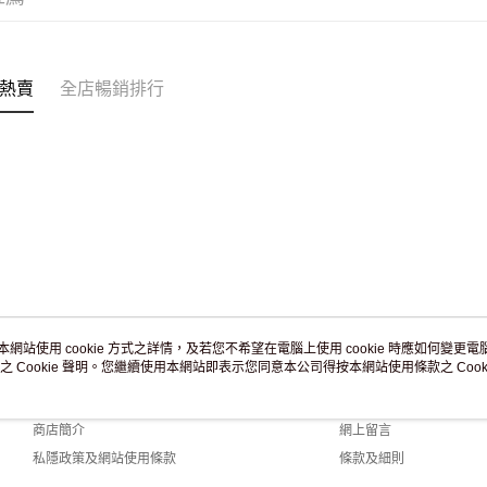
付款後門市
訂單作廢
免運費
熱賣
全店暢銷排行
本網站使用 cookie 方式之詳情，及若您不希望在電腦上使用 cookie 時應如何變更電腦的
之 Cookie 聲明。您繼續使用本網站即表示您同意本公司得按本網站使用條款之 Cooki
關於我們
客戶服務
品牌故事
購物說明
商店簡介
網上留言
私隱政策及網站使用條款
條款及細則