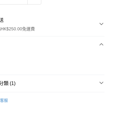
送
K$250.00免運費
類 (1)
ay
面膜
片裝面膜
客服
流，訂單確認發貨後2-4個工作天送達
運費表
50.00 或以上免運費