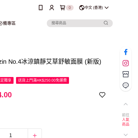
0
中文 (香港)
行必備專區
uzin No.4冰涼鎮靜艾草舒敏面膜 (新版)
限定
獨享
送貨上門滿HK$250.00免運費
.00
前往
人氣
商品