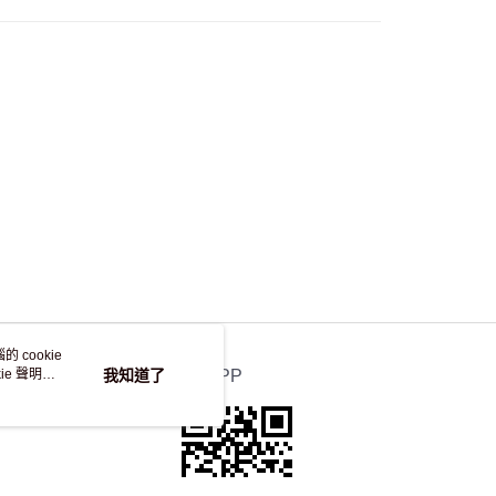
自取，訂單確認後2-4個工作天到店，7天內取。逾期後
，並不會安排重寄
 cookie
e 聲明使
我知道了
官方APP