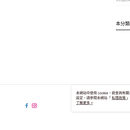
本分類
本網站中使用 cookie，欲查詢有關
設定，請參閱本網站「
私隱政策
」
用 cookie。
了解更多 >