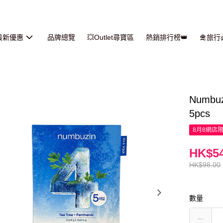
最新優惠
品牌總覽
💥Outlet尋寶區
熱銷排行榜👑
🛅旅
Numb
5pcs
8月8網店
HK$54
HK$98.00
數量