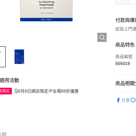
付款與運
送貨上門滿H
付款方式
商品特色
信用卡
商品編號
555019
Apple Pay
AlipayHK
適用活動
商品相關分
WeChat P
🗓️8月8日網店限定💭全場88折優惠
網店限定
護膚保養
分享
送貨方式
JD京東物
滿 HK$2
推薦