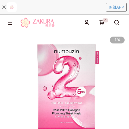
開啟APP
0
1
/
4