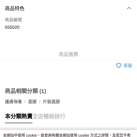
付款方式
商品特色
信用卡
商品編號
Apple Pay
555020
AlipayHK
WeChat Pay
商品推薦
送貨方式
客服
JD京東物流，訂單確認發貨後2-4個工作天送達
運費表
滿 HK$250.00 或以上免運費
付款後門市自取，訂單確認後2-4個工作天到店，7天內取。逾期後
商品相關分類 (1)
訂單作廢，並不會安排重寄
護膚保養
面膜
片裝面膜
免運費
本分類熱賣
全店暢銷排行
本網站中使用 cookie，欲查詢有關本網站使用 cookie 方式之詳情，及若您不希