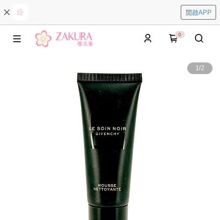
開啟APP
0
1
/
2