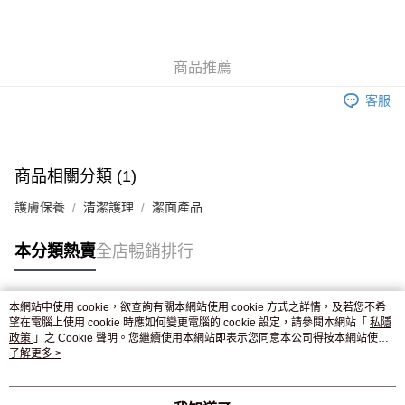
AlipayHK
WeChat Pay
商品推薦
送貨方式
客服
JD京東物流，訂單確認發貨後2-4個工作天送達
運費表
滿 HK$250.00 或以上免運費
付款後門市自取，訂單確認後2-4個工作天到店，7天內取。逾期後
商品相關分類 (1)
訂單作廢，並不會安排重寄
護膚保養
清潔護理
潔面產品
免運費
本分類熱賣
全店暢銷排行
本網站中使用 cookie，欲查詢有關本網站使用 cookie 方式之詳情，及若您不希
熱門標籤
望在電腦上使用 cookie 時應如何變更電腦的 cookie 設定，請參閱本網站「
私隱
政策
」之 Cookie 聲明。您繼續使用本網站即表示您同意本公司得按本網站使用
條款之 Cookie 聲明使用 cookie。
了解更多 >
熱銷排行
最新商品
人氣推薦