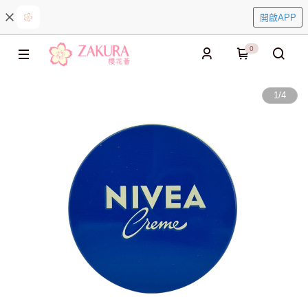
開啟APP
0
1
/
4