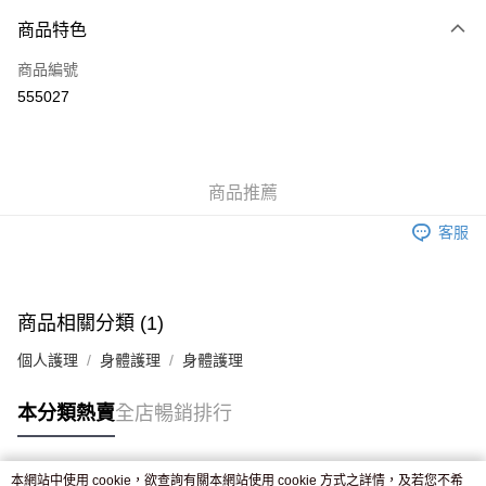
付款方式
商品特色
信用卡
商品編號
Apple Pay
555027
AlipayHK
WeChat Pay
商品推薦
送貨方式
客服
JD京東物流，訂單確認發貨後2-4個工作天送達
運費表
滿 HK$250.00 或以上免運費
付款後門市自取，訂單確認後2-4個工作天到店，7天內取。逾期後
商品相關分類 (1)
訂單作廢，並不會安排重寄
個人護理
身體護理
身體護理
免運費
本分類熱賣
全店暢銷排行
本網站中使用 cookie，欲查詢有關本網站使用 cookie 方式之詳情，及若您不希