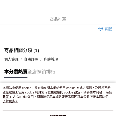
AlipayHK
WeChat Pay
商品推薦
送貨方式
客服
JD京東物流，訂單確認發貨後2-4個工作天送達
運費表
滿 HK$250.00 或以上免運費
付款後門市自取，訂單確認後2-4個工作天到店，7天內取。逾期後
商品相關分類 (1)
訂單作廢，並不會安排重寄
個人護理
身體護理
身體護理
免運費
本分類熱賣
全店暢銷排行
本網站中使用 cookie，欲查詢有關本網站使用 cookie 方式之詳情，及若您不希
熱門標籤
望在電腦上使用 cookie 時應如何變更電腦的 cookie 設定，請參閱本網站「
私隱
政策
」之 Cookie 聲明。您繼續使用本網站即表示您同意本公司得按本網站使用
條款之 Cookie 聲明使用 cookie。
了解更多 >
熱銷排行
最新商品
人氣推薦