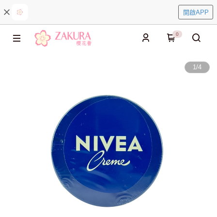
開啟APP
0
1
/
4