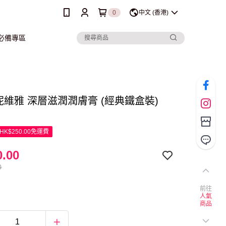
0
中文 (香港)
行必備專區
a 妮維雅 深層滋潤潤膚膏 (經典鐵盒裝)
K$250.00免運費
.00
0
前往
人氣
商品