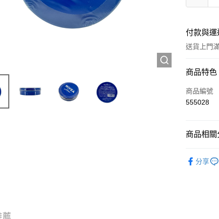
付款與運
送貨上門滿H
付款方式
商品特色
信用卡
商品編號
555028
Apple Pay
AlipayHK
商品相關分
WeChat P
個人護理
分享
送貨方式
JD京東物
滿 HK$2
推薦