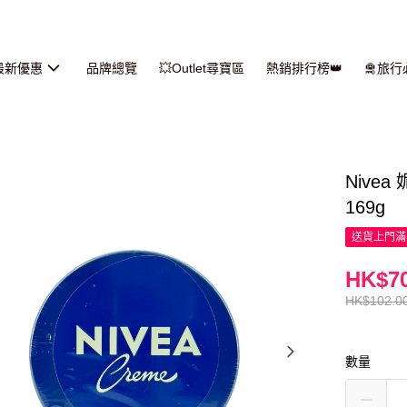
最新優惠
品牌總覽
💥Outlet尋寶區
熱銷排行榜👑
🛅旅
Nive
169g
送貨上門滿H
HK$70
HK$102.0
數量