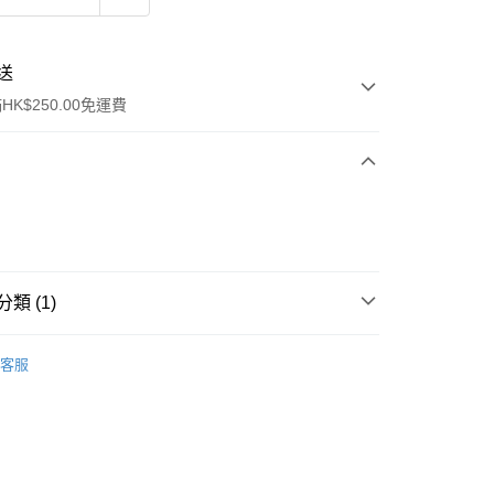
送
K$250.00免運費
類 (1)
ay
身體護理
身體護理
客服
流，訂單確認發貨後2-4個工作天送達
運費表
50.00 或以上免運費