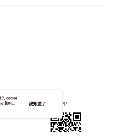
自取，訂單確認後2-4個工作天到店，7天內取。逾期後
，並不會安排重寄
 cookie
e 聲明使
我知道了
官方APP