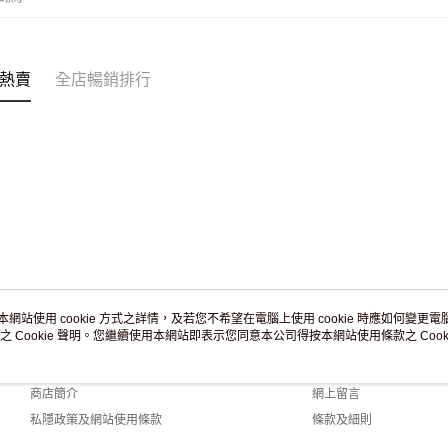
付款後門市
訂單作廢
免運費
熱賣
全店暢銷排行
本網站使用 cookie 方式之詳情，及若您不希望在電腦上使用 cookie 時應如何變更電腦的
之 Cookie 聲明。您繼續使用本網站即表示您同意本公司得按本網站使用條款之 Cooki
關於我們
客戶服務
品牌故事
購物說明
商店簡介
網上留言
私隱政策及網站使用條款
條款及細則
聯絡我們