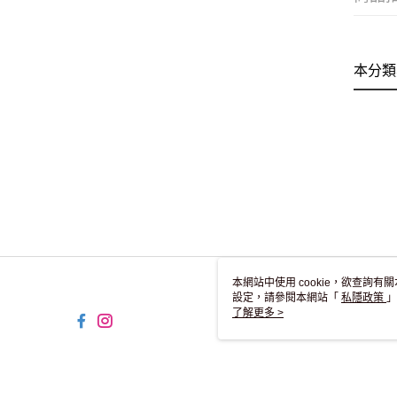
本分類
本網站中使用 cookie，欲查詢有關
設定，請參閱本網站「
私隱政策
」
用 cookie。
了解更多 >