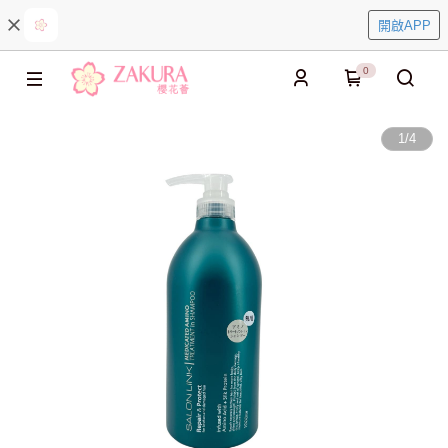
開啟APP
0
1
/
4