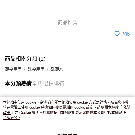
AlipayHK
WeChat Pay
商品推薦
送貨方式
客服
JD京東物流，訂單確認發貨後2-4個工作天送達
運費表
滿 HK$250.00 或以上免運費
付款後門市自取，訂單確認後2-4個工作天到店，7天內取。逾期後
商品相關分類 (1)
訂單作廢，並不會安排重寄
頭髮產品
洗髮產品
洗頭水
免運費
本分類熱賣
全店暢銷排行
本網站中使用 cookie，欲查詢有關本網站使用 cookie 方式之詳情，及若您不希
熱門標籤
望在電腦上使用 cookie 時應如何變更電腦的 cookie 設定，請參閱本網站「
私隱
政策
」之 Cookie 聲明。您繼續使用本網站即表示您同意本公司得按本網站使用
條款之 Cookie 聲明使用 cookie。
了解更多 >
熱銷排行
最新商品
人氣推薦