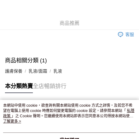
AlipayHK
WeChat Pay
商品推薦
送貨方式
客服
JD京東物流，訂單確認發貨後2-4個工作天送達
運費表
滿 HK$250.00 或以上免運費
付款後門市自取，訂單確認後2-4個工作天到店，7天內取。逾期後
商品相關分類 (1)
訂單作廢，並不會安排重寄
護膚保養
乳液/面霜
乳液
免運費
本分類熱賣
全店暢銷排行
本網站中使用 cookie，欲查詢有關本網站使用 cookie 方式之詳情，及若您不希
熱門標籤
望在電腦上使用 cookie 時應如何變更電腦的 cookie 設定，請參閱本網站「
私隱
政策
」之 Cookie 聲明。您繼續使用本網站即表示您同意本公司得按本網站使用
條款之 Cookie 聲明使用 cookie。
了解更多 >
熱銷排行
最新商品
人氣推薦