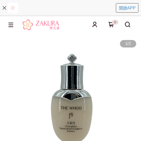
開啟APP
0
1
/
2