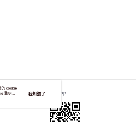
，並不會安排重寄
 cookie
e 聲明使
我知道了
官方APP