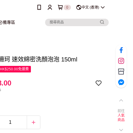
0
中文 (香港)
行必備專區
a 珊珂 速效綿密洗顏泡泡 150ml
K$250.00免運費
.00
0
前往
人氣
商品