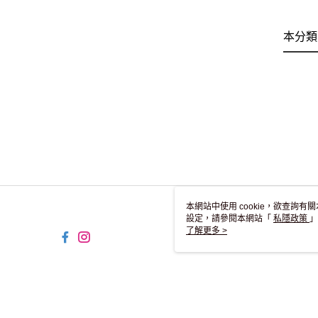
本分類
本網站中使用 cookie，欲查詢有關
設定，請參閱本網站「
私隱政策
」
用 cookie。
了解更多 >