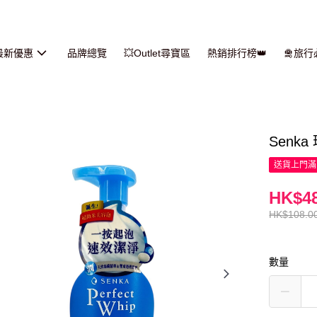
最新優惠
品牌總覽
💥Outlet尋寶區
熱銷排行榜👑
🛅旅
Senk
送貨上門滿H
HK$48
HK$108.0
數量