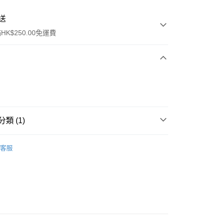
送
K$250.00免運費
類 (1)
ay
清潔護理
潔面產品
客服
流，訂單確認發貨後2-4個工作天送達
運費表
50.00 或以上免運費
自取，訂單確認後2-4個工作天到店，7天內取。逾期後