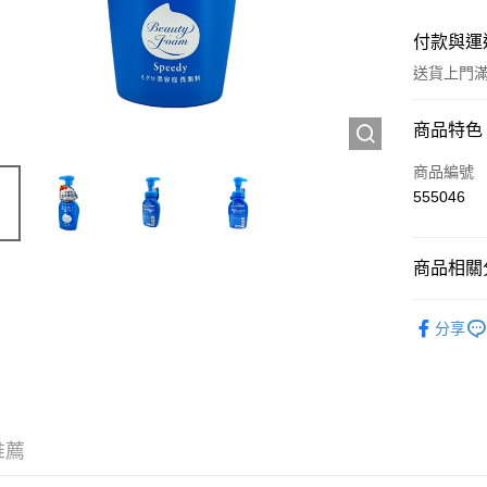
付款與運
送貨上門滿H
付款方式
商品特色
信用卡
商品編號
555046
Apple Pay
AlipayHK
商品相關分
WeChat P
護膚保養
分享
送貨方式
JD京東物
滿 HK$2
推薦
付款後門市