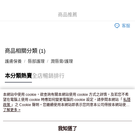
WeChat Pay
商品推薦
送貨方式
客服
JD京東物流，訂單確認發貨後2-4個工作天送達
運費表
滿 HK$250.00 或以上免運費
付款後門市自取，訂單確認後2-4個工作天到店，7天內取。逾期後
商品相關分類 (1)
訂單作廢，並不會安排重寄
護膚保養
唇部護理
潤唇膏/護理
免運費
本分類熱賣
全店暢銷排行
本網站中使用 cookie，欲查詢有關本網站使用 cookie 方式之詳情，及若您不希
熱門標籤
望在電腦上使用 cookie 時應如何變更電腦的 cookie 設定，請參閱本網站「
私隱
政策
」之 Cookie 聲明。您繼續使用本網站即表示您同意本公司得按本網站使用
條款之 Cookie 聲明使用 cookie。
了解更多 >
熱銷排行
最新商品
人氣推薦
我知道了