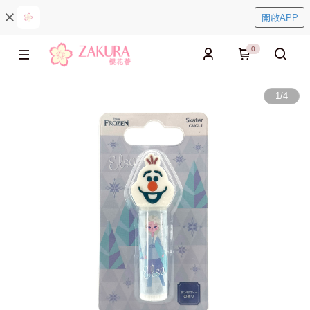
開啟APP
0
1
/
4