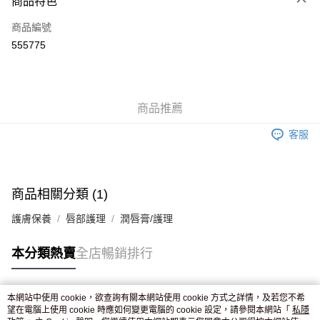
商品特色
信用卡
商品編號
Apple Pay
555775
AlipayHK
WeChat Pay
商品推薦
送貨方式
客服
JD京東物流，訂單確認發貨後2-4個工作天送達
運費表
滿 HK$250.00 或以上免運費
付款後門市自取，訂單確認後2-4個工作天到店，7天內取。逾期後
商品相關分類 (1)
訂單作廢，並不會安排重寄
護膚保養
唇部護理
潤唇膏/護理
免運費
本分類熱賣
全店暢銷排行
本網站中使用 cookie，欲查詢有關本網站使用 cookie 方式之詳情，及若您不希
熱門標籤
望在電腦上使用 cookie 時應如何變更電腦的 cookie 設定，請參閱本網站「
私隱