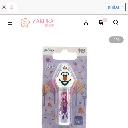
開啟APP
0
1
/
4