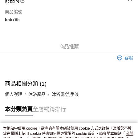
商品特色
信用卡
商品編號
Apple Pay
555785
AlipayHK
WeChat Pay
商品推薦
送貨方式
客服
JD京東物流，訂單確認發貨後2-4個工作天送達
運費表
滿 HK$250.00 或以上免運費
付款後門市自取，訂單確認後2-4個工作天到店，7天內取。逾期後
商品相關分類 (1)
訂單作廢，並不會安排重寄
個人護理
沐浴產品
沐浴露/洗手液
免運費
本分類熱賣
全店暢銷排行
本網站中使用 cookie，欲查詢有關本網站使用 cookie 方式之詳情，及若您不希
熱門標籤
望在電腦上使用 cookie 時應如何變更電腦的 cookie 設定，請參閱本網站「
私隱