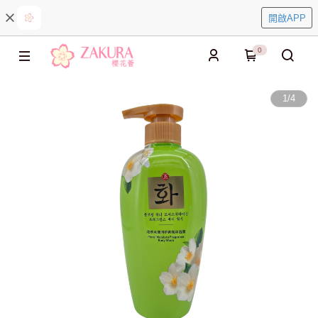
開啟APP
0
1
/
4