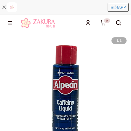
開啟APP
0
1
/
1