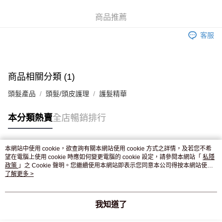
WeChat Pay
商品推薦
送貨方式
客服
JD京東物流，訂單確認發貨後2-4個工作天送達
運費表
滿 HK$250.00 或以上免運費
付款後門市自取，訂單確認後2-4個工作天到店，7天內取。逾期後
商品相關分類 (1)
訂單作廢，並不會安排重寄
頭髮產品
頭髮/頭皮護理
護髮精華
免運費
本分類熱賣
全店暢銷排行
本網站中使用 cookie，欲查詢有關本網站使用 cookie 方式之詳情，及若您不希
熱門標籤
望在電腦上使用 cookie 時應如何變更電腦的 cookie 設定，請參閱本網站「
私隱
政策
」之 Cookie 聲明。您繼續使用本網站即表示您同意本公司得按本網站使用
條款之 Cookie 聲明使用 cookie。
了解更多 >
熱銷排行
最新商品
人氣推薦
我知道了