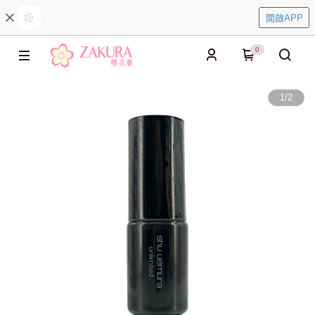
開啟APP
0
1
/
2