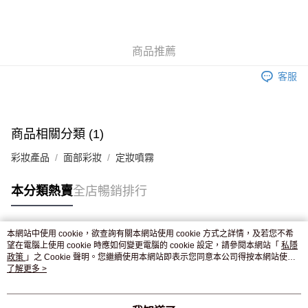
AlipayHK
WeChat Pay
商品推薦
送貨方式
客服
JD京東物流，訂單確認發貨後2-4個工作天送達
運費表
滿 HK$250.00 或以上免運費
付款後門市自取，訂單確認後2-4個工作天到店，7天內取。逾期後
商品相關分類 (1)
訂單作廢，並不會安排重寄
彩妝產品
面部彩妝
定妝噴霧
免運費
本分類熱賣
全店暢銷排行
本網站中使用 cookie，欲查詢有關本網站使用 cookie 方式之詳情，及若您不希
熱門標籤
望在電腦上使用 cookie 時應如何變更電腦的 cookie 設定，請參閱本網站「
私隱
政策
」之 Cookie 聲明。您繼續使用本網站即表示您同意本公司得按本網站使用
條款之 Cookie 聲明使用 cookie。
了解更多 >
熱銷排行
最新商品
人氣推薦