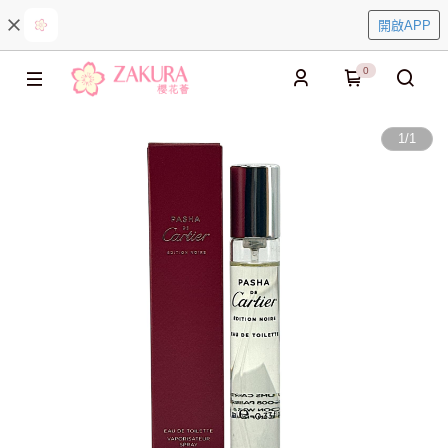
開啟APP
0
1
/
1