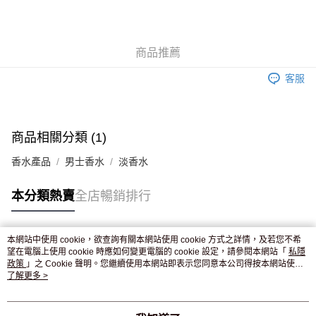
AlipayHK
WeChat Pay
商品推薦
送貨方式
客服
JD京東物流，訂單確認發貨後2-4個工作天送達
運費表
滿 HK$250.00 或以上免運費
付款後門市自取，訂單確認後2-4個工作天到店，7天內取。逾期後
商品相關分類 (1)
訂單作廢，並不會安排重寄
香水產品
男士香水
淡香水
免運費
本分類熱賣
全店暢銷排行
本網站中使用 cookie，欲查詢有關本網站使用 cookie 方式之詳情，及若您不希
熱門標籤
望在電腦上使用 cookie 時應如何變更電腦的 cookie 設定，請參閱本網站「
私隱
政策
」之 Cookie 聲明。您繼續使用本網站即表示您同意本公司得按本網站使用
條款之 Cookie 聲明使用 cookie。
了解更多 >
熱銷排行
最新商品
人氣推薦