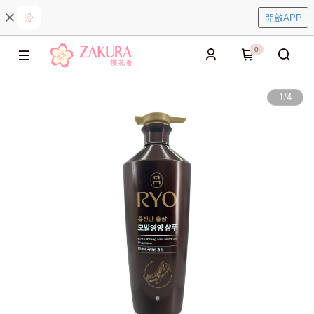
開啟APP
0
1
/
4