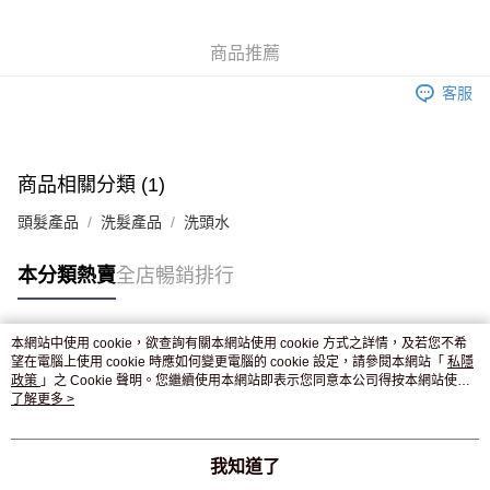
WeChat Pay
商品推薦
送貨方式
客服
JD京東物流，訂單確認發貨後2-4個工作天送達
運費表
滿 HK$250.00 或以上免運費
付款後門市自取，訂單確認後2-4個工作天到店，7天內取。逾期後
商品相關分類 (1)
訂單作廢，並不會安排重寄
頭髮產品
洗髮產品
洗頭水
免運費
本分類熱賣
全店暢銷排行
本網站中使用 cookie，欲查詢有關本網站使用 cookie 方式之詳情，及若您不希
熱門標籤
望在電腦上使用 cookie 時應如何變更電腦的 cookie 設定，請參閱本網站「
私隱
政策
」之 Cookie 聲明。您繼續使用本網站即表示您同意本公司得按本網站使用
條款之 Cookie 聲明使用 cookie。
了解更多 >
熱銷排行
最新商品
人氣推薦
我知道了