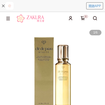
開啟APP
0
1
/
6