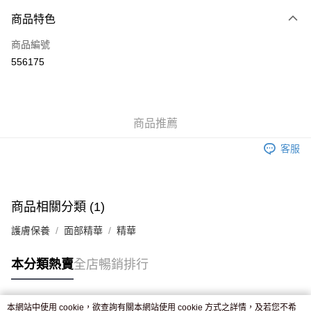
付款方式
商品特色
信用卡
商品編號
Apple Pay
556175
AlipayHK
WeChat Pay
商品推薦
送貨方式
客服
JD京東物流，訂單確認發貨後2-4個工作天送達
運費表
滿 HK$250.00 或以上免運費
付款後門市自取，訂單確認後2-4個工作天到店，7天內取。逾期後
商品相關分類 (1)
訂單作廢，並不會安排重寄
護膚保養
面部精華
精華
免運費
本分類熱賣
全店暢銷排行
本網站中使用 cookie，欲查詢有關本網站使用 cookie 方式之詳情，及若您不希