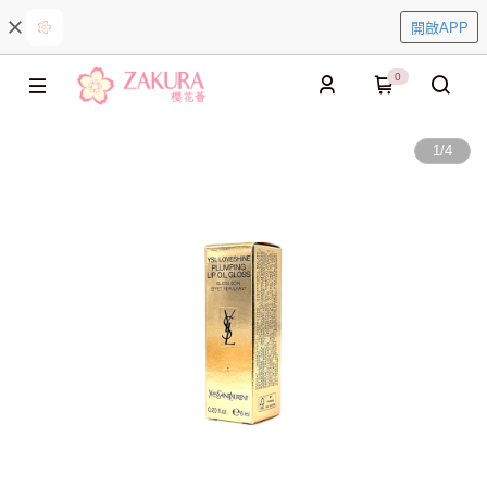
開啟APP
0
1
/
4