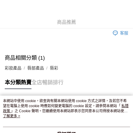
AlipayHK
WeChat Pay
商品推薦
送貨方式
客服
JD京東物流，訂單確認發貨後2-4個工作天送達
運費表
滿 HK$250.00 或以上免運費
付款後門市自取，訂單確認後2-4個工作天到店，7天內取。逾期後
商品相關分類 (1)
訂單作廢，並不會安排重寄
彩妝產品
唇部產品
唇彩
免運費
本分類熱賣
全店暢銷排行
本網站中使用 cookie，欲查詢有關本網站使用 cookie 方式之詳情，及若您不希
熱門標籤
望在電腦上使用 cookie 時應如何變更電腦的 cookie 設定，請參閱本網站「
私隱
政策
」之 Cookie 聲明。您繼續使用本網站即表示您同意本公司得按本網站使用
條款之 Cookie 聲明使用 cookie。
了解更多 >
熱銷排行
最新商品
人氣推薦