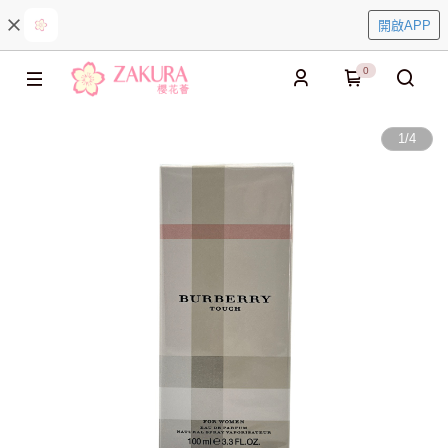
開啟APP
0
1
/
4