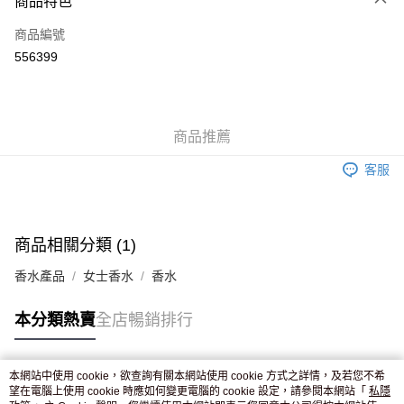
商品特色
信用卡
商品編號
Apple Pay
556399
AlipayHK
WeChat Pay
商品推薦
送貨方式
客服
JD京東物流，訂單確認發貨後2-4個工作天送達
運費表
滿 HK$250.00 或以上免運費
付款後門市自取，訂單確認後2-4個工作天到店，7天內取。逾期後
商品相關分類 (1)
訂單作廢，並不會安排重寄
香水產品
女士香水
香水
免運費
本分類熱賣
全店暢銷排行
本網站中使用 cookie，欲查詢有關本網站使用 cookie 方式之詳情，及若您不希
熱門標籤
望在電腦上使用 cookie 時應如何變更電腦的 cookie 設定，請參閱本網站「
私隱