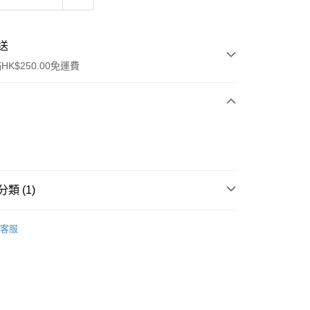
送
K$250.00免運費
類 (1)
ay
乳液/面霜
面霜
客服
流，訂單確認發貨後2-4個工作天送達
運費表
50.00 或以上免運費