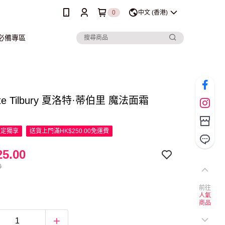
0
中文 (香港)
行必備專區
otte Tilbury 夏洛特·蒂伯里 魔法面霜
限定
獨享
送貨上門滿HK$250.00免運費
5.00
0
前往
人氣
商品