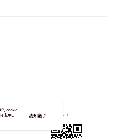
自取，訂單確認後2-4個工作天到店，7天內取。逾期後
，並不會安排重寄
 cookie
e 聲明使
我知道了
官方APP