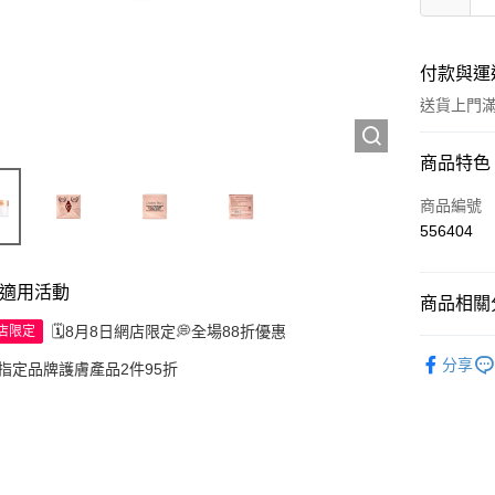
付款與運
送貨上門滿H
付款方式
商品特色
信用卡
商品編號
556404
Apple Pay
AlipayHK
適用活動
商品相關分
WeChat P
🗓️8月8日網店限定💭全場88折優惠
網店限定
護膚保養
分享
指定品牌護膚產品2件95折
送貨方式
JD京東物
滿 HK$2