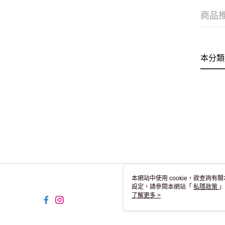
商品
本分類
本網站中使用 cookie，欲查詢有關
設定，請參閱本網站「
私隱政策
」
用 cookie。
了解更多 >