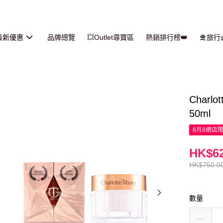
最新優惠
品牌總覽
💥Outlet尋寶區
熱銷排行榜👑
🛅旅
Charl
50ml
8月8網店
HK$62
HK$750.0
數量