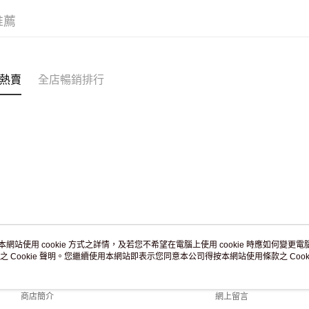
付款後門市
推薦
訂單作廢
免運費
熱賣
全店暢銷排行
本網站使用 cookie 方式之詳情，及若您不希望在電腦上使用 cookie 時應如何變更電腦的
之 Cookie 聲明。您繼續使用本網站即表示您同意本公司得按本網站使用條款之 Cooki
關於我們
客戶服務
品牌故事
購物說明
商店簡介
網上留言