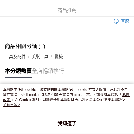
WeChat Pay
商品推薦
送貨方式
客服
JD京東物流，訂單確認發貨後2-4個工作天送達
運費表
滿 HK$250.00 或以上免運費
付款後門市自取，訂單確認後2-4個工作天到店，7天內取。逾期後
商品相關分類 (1)
訂單作廢，並不會安排重寄
工具及配件
美髮工具
髮梳
免運費
本分類熱賣
全店暢銷排行
本網站中使用 cookie，欲查詢有關本網站使用 cookie 方式之詳情，及若您不希
熱門標籤
望在電腦上使用 cookie 時應如何變更電腦的 cookie 設定，請參閱本網站「
私隱
政策
」之 Cookie 聲明。您繼續使用本網站即表示您同意本公司得按本網站使用
條款之 Cookie 聲明使用 cookie。
了解更多 >
熱銷排行
最新商品
人氣推薦
我知道了