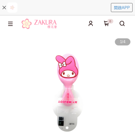
開啟APP
0
1
/
4