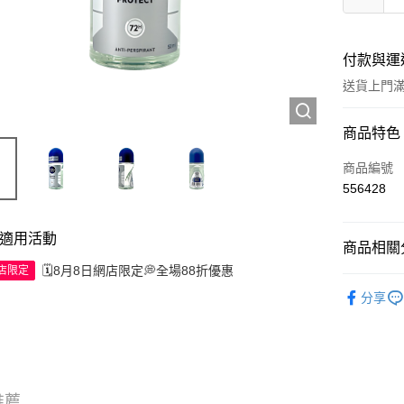
付款與運
送貨上門滿H
付款方式
商品特色
信用卡
商品編號
556428
Apple Pay
AlipayHK
適用活動
商品相關分
WeChat P
🗓️8月8日網店限定💭全場88折優惠
網店限定
個人護理
分享
送貨方式
JD京東物
滿 HK$2
推薦