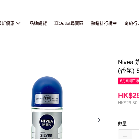
最新優惠
品牌總覽
💥Outlet尋寶區
熱銷排行榜👑
🛅旅
Nive
(香氛) 
8月8網店
HK$25
HK$29.50
數量