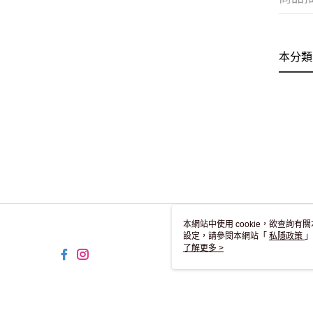
本分類
本網站中使用 cookie，欲查詢有關
設定，請參閱本網站「
私隱政策
」
用 cookie。
了解更多 >