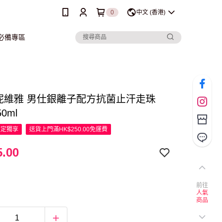
0
中文 (香港)
行必備專區
a 妮維雅 男仕銀離子配方抗菌止汗走珠
50ml
限定
獨享
送貨上門滿HK$250.00免運費
.00
前往
人氣
商品