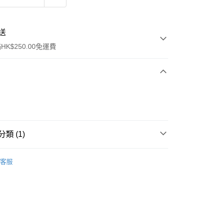
送
K$250.00免運費
類 (1)
ay
身體護理
止汗香體
客服
流，訂單確認發貨後2-4個工作天送達
運費表
50.00 或以上免運費