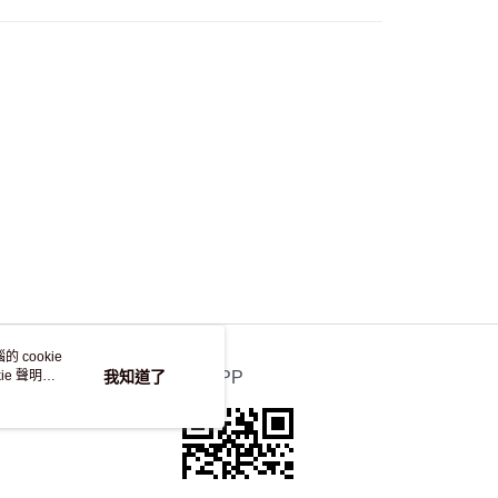
自取，訂單確認後2-4個工作天到店，7天內取。逾期後
，並不會安排重寄
 cookie
e 聲明使
我知道了
官方APP