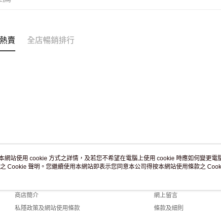
付款後門市
訂單作廢
免運費
熱賣
全店暢銷排行
本網站使用 cookie 方式之詳情，及若您不希望在電腦上使用 cookie 時應如何變更電腦的
之 Cookie 聲明。您繼續使用本網站即表示您同意本公司得按本網站使用條款之 Cooki
關於我們
客戶服務
品牌故事
購物說明
商店簡介
網上留言
私隱政策及網站使用條款
條款及細則