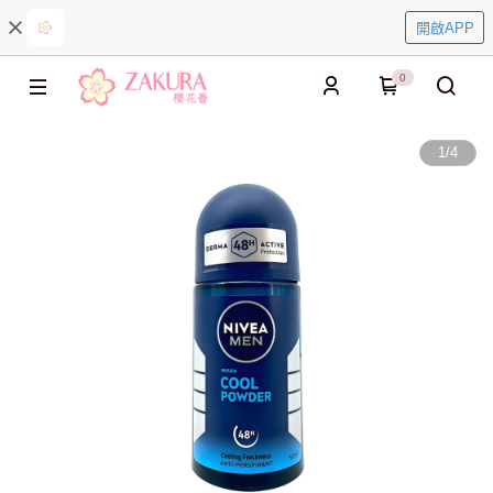
開啟APP
0
1
/
4