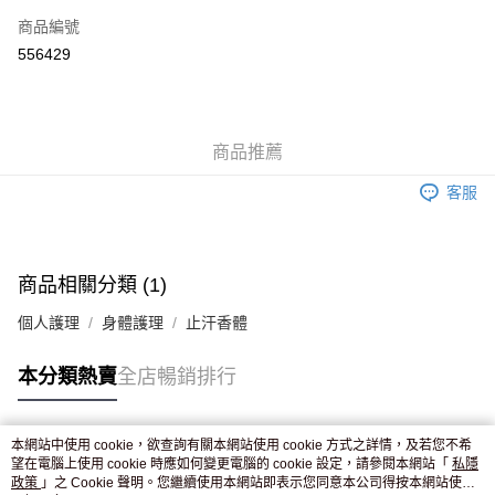
商品編號
Apple Pay
556429
AlipayHK
WeChat Pay
商品推薦
送貨方式
客服
JD京東物流，訂單確認發貨後2-4個工作天送達
運費表
滿 HK$250.00 或以上免運費
付款後門市自取，訂單確認後2-4個工作天到店，7天內取。逾期後
商品相關分類 (1)
訂單作廢，並不會安排重寄
個人護理
身體護理
止汗香體
免運費
本分類熱賣
全店暢銷排行
本網站中使用 cookie，欲查詢有關本網站使用 cookie 方式之詳情，及若您不希
熱門標籤
望在電腦上使用 cookie 時應如何變更電腦的 cookie 設定，請參閱本網站「
私隱
政策
」之 Cookie 聲明。您繼續使用本網站即表示您同意本公司得按本網站使用