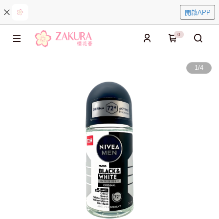
開啟APP
0
1
/
4