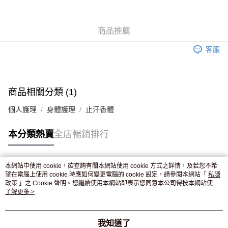
WeChat Pay
商品推薦
送貨方式
客服
JD京東物流，訂單確認發貨後2-4個工作天送達
運費表
滿 HK$250.00 或以上免運費
付款後門市自取，訂單確認後2-4個工作天到店，7天內取。逾期後
商品相關分類 (1)
訂單作廢，並不會安排重寄
個人護理
身體護理
止汗香體
免運費
本分類熱賣
全店暢銷排行
本網站中使用 cookie，欲查詢有關本網站使用 cookie 方式之詳情，及若您不希
熱門標籤
望在電腦上使用 cookie 時應如何變更電腦的 cookie 設定，請參閱本網站「
私隱
政策
」之 Cookie 聲明。您繼續使用本網站即表示您同意本公司得按本網站使用
條款之 Cookie 聲明使用 cookie。
了解更多 >
熱銷排行
最新商品
人氣推薦
我知道了