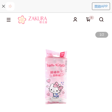
開啟APP
0
1
/
2