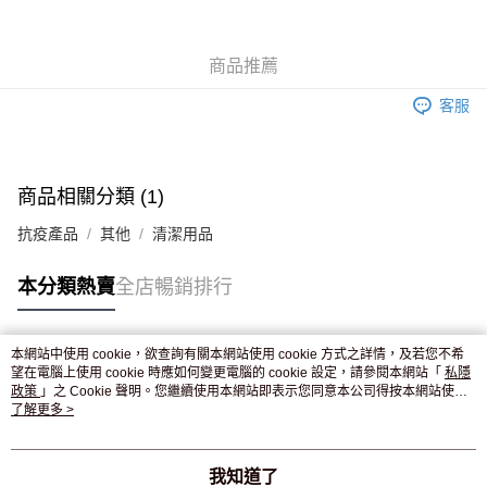
WeChat Pay
商品推薦
送貨方式
客服
JD京東物流，訂單確認發貨後2-4個工作天送達
運費表
滿 HK$250.00 或以上免運費
付款後門市自取，訂單確認後2-4個工作天到店，7天內取。逾期後
商品相關分類 (1)
訂單作廢，並不會安排重寄
抗疫產品
其他
清潔用品
免運費
本分類熱賣
全店暢銷排行
本網站中使用 cookie，欲查詢有關本網站使用 cookie 方式之詳情，及若您不希
熱門標籤
望在電腦上使用 cookie 時應如何變更電腦的 cookie 設定，請參閱本網站「
私隱
政策
」之 Cookie 聲明。您繼續使用本網站即表示您同意本公司得按本網站使用
條款之 Cookie 聲明使用 cookie。
了解更多 >
熱銷排行
最新商品
人氣推薦
我知道了