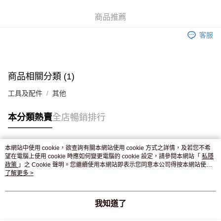
WeChat Pay
商品推薦
送貨方式
客服
JD京東物流，訂單確認發貨後2-4個工作天送達
運費表
滿 HK$250.00 或以上免運費
付款後門市自取，訂單確認後2-4個工作天到店，7天內取。逾期後
商品相關分類 (1)
訂單作廢，並不會安排重寄
工具及配件
其他
免運費
本分類熱賣
全店暢銷排行
本網站中使用 cookie，欲查詢有關本網站使用 cookie 方式之詳情，及若您不希
熱門標籤
望在電腦上使用 cookie 時應如何變更電腦的 cookie 設定，請參閱本網站「
私隱
政策
」之 Cookie 聲明。您繼續使用本網站即表示您同意本公司得按本網站使用
條款之 Cookie 聲明使用 cookie。
了解更多 >
熱銷排行
最新商品
人氣推薦
我知道了