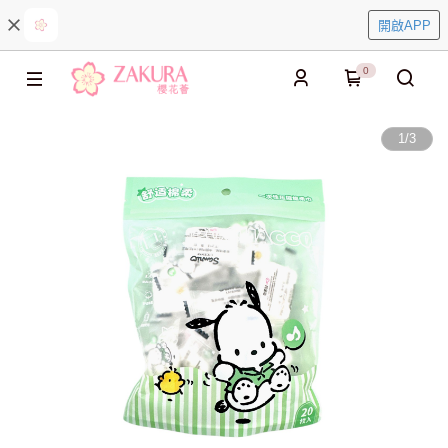
開啟APP
0
1
/
3