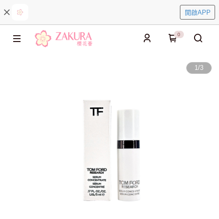
開啟APP
0
1
/
3