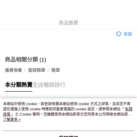
AlipayHK
WeChat Pay
商品推薦
送貨方式
客服
JD京東物流，訂單確認發貨後2-4個工作天送達
運費表
滿 HK$250.00 或以上免運費
付款後門市自取，訂單確認後2-4個工作天到店，7天內取。逾期後
商品相關分類 (1)
訂單作廢，並不會安排重寄
護膚保養
面部精華
精華
免運費
本分類熱賣
全店暢銷排行
本網站中使用 cookie，欲查詢有關本網站使用 cookie 方式之詳情，及若您不希
熱門標籤
望在電腦上使用 cookie 時應如何變更電腦的 cookie 設定，請參閱本網站「
私隱
政策
」之 Cookie 聲明。您繼續使用本網站即表示您同意本公司得按本網站使用
條款之 Cookie 聲明使用 cookie。
了解更多 >
熱銷排行
最新商品
人氣推薦