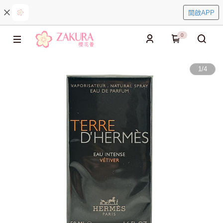
開啟APP
0
1
/
4