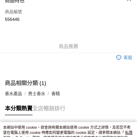
商品特色
信用卡
商品編號
Apple Pay
556446
AlipayHK
WeChat Pay
商品推薦
送貨方式
客服
JD京東物流，訂單確認發貨後2-4個工作天送達
運費表
滿 HK$250.00 或以上免運費
付款後門市自取，訂單確認後2-4個工作天到店，7天內取。逾期後
商品相關分類 (1)
訂單作廢，並不會安排重寄
香水產品
男士香水
香精
免運費
本分類熱賣
全店暢銷排行
本網站中使用 cookie，欲查詢有關本網站使用 cookie 方式之詳情，及若您不希
熱門標籤
望在電腦上使用 cookie 時應如何變更電腦的 cookie 設定，請參閱本網站「
私隱