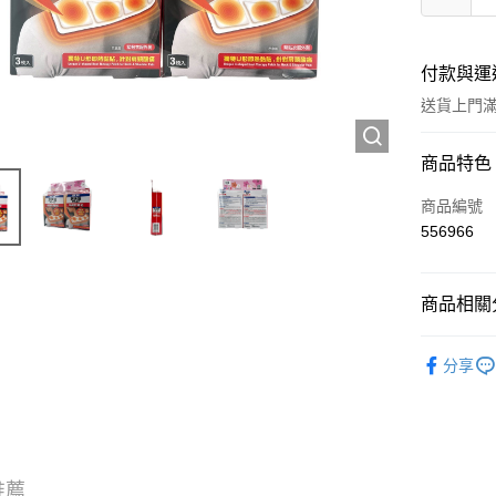
付款與運
送貨上門滿H
付款方式
商品特色
信用卡
商品編號
556966
Apple Pay
AlipayHK
商品相關分
WeChat P
西藥製品/
分享
送貨方式
JD京東物
滿 HK$2
推薦