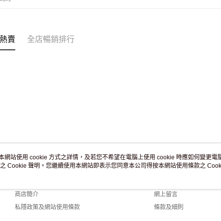
付款後門市
訂單作廢
免運費
熱賣
全店暢銷排行
本網站使用 cookie 方式之詳情，及若您不希望在電腦上使用 cookie 時應如何變更電腦的
之 Cookie 聲明。您繼續使用本網站即表示您同意本公司得按本網站使用條款之 Cooki
關於我們
客戶服務
品牌故事
購物說明
商店簡介
網上留言
私隱政策及網站使用條款
條款及細則
聯絡我們