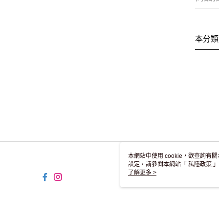
本分類
本網站中使用 cookie，欲查詢有關
設定，請參閱本網站「
私隱政策
」
用 cookie。
了解更多 >