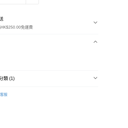
送
K$250.00免運費
類 (1)
ay
保健品
骨骼及關節
止痛貼
客服
流，訂單確認發貨後2-4個工作天送達
運費表
50.00 或以上免運費