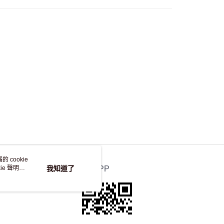
自取，訂單確認後2-4個工作天到店，7天內取。逾期後
，並不會安排重寄
 cookie
e 聲明使
我知道了
官方APP