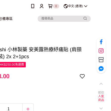
0
中文 (香港)
行必備專區
yashi 小林製藥 安美露熱療紓痛貼 (肩頸
) 2x 2+1pcs
K$250.00免運費
.00
前往
人氣
商品