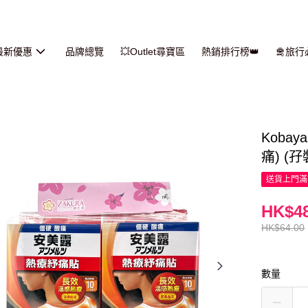
最新優惠
品牌總覽
💥Outlet尋寶區
熱銷排行榜👑
🛅旅
Koba
痛) (孖裝
送貨上門滿H
HK$48
HK$64.00
數量