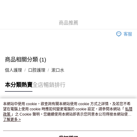
AlipayHK
WeChat Pay
商品推薦
送貨方式
客服
JD京東物流，訂單確認發貨後2-4個工作天送達
運費表
滿 HK$250.00 或以上免運費
付款後門市自取，訂單確認後2-4個工作天到店，7天內取。逾期後
商品相關分類 (1)
訂單作廢，並不會安排重寄
個人護理
口腔護理
漱口水
免運費
本分類熱賣
全店暢銷排行
本網站中使用 cookie，欲查詢有關本網站使用 cookie 方式之詳情，及若您不希
熱門標籤
望在電腦上使用 cookie 時應如何變更電腦的 cookie 設定，請參閱本網站「
私隱
政策
」之 Cookie 聲明。您繼續使用本網站即表示您同意本公司得按本網站使用
條款之 Cookie 聲明使用 cookie。
了解更多 >
熱銷排行
最新商品
人氣推薦