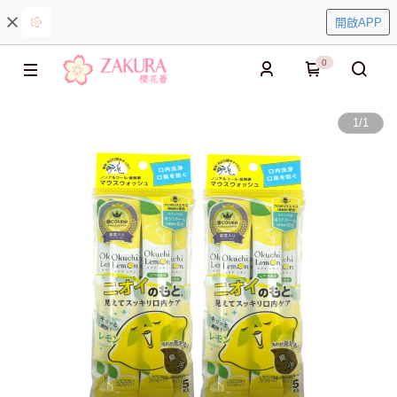
開啟APP
0
1
/
1