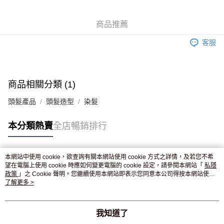
WeChat Pay
商品推薦
送貨方式
客服
JD京東物流，訂單確認發貨後2-4個工作天送達
運費表
滿 HK$250.00 或以上免運費
付款後門市自取，訂單確認後2-4個工作天到店，7天內取。逾期後
商品相關分類 (1)
訂單作廢，並不會安排重寄
頭髮產品
頭髮造型
染髮
免運費
本分類熱賣
全店暢銷排行
本網站中使用 cookie，欲查詢有關本網站使用 cookie 方式之詳情，及若您不希
熱門標籤
望在電腦上使用 cookie 時應如何變更電腦的 cookie 設定，請參閱本網站「
私隱
政策
」之 Cookie 聲明。您繼續使用本網站即表示您同意本公司得按本網站使用
條款之 Cookie 聲明使用 cookie。
了解更多 >
熱銷排行
最新商品
人氣推薦
我知道了