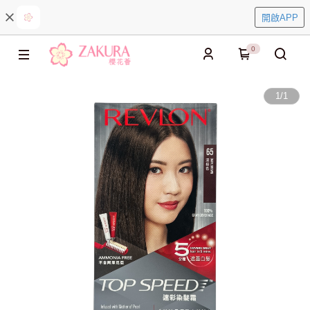
開啟APP
0
1
/
1