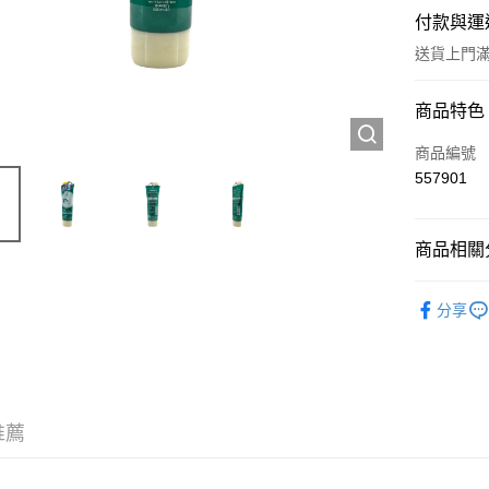
付款與運
送貨上門滿H
付款方式
商品特色
信用卡
商品編號
557901
Apple Pay
AlipayHK
商品相關分
WeChat P
個人護理
分享
送貨方式
JD京東物
滿 HK$2
推薦
付款後門市
訂單作廢