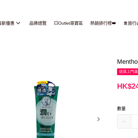
最新優惠
品牌總覽
💥Outlet尋寶區
熱銷排行榜👑
🛅旅
Menth
送貨上門滿H
HK$24
數量