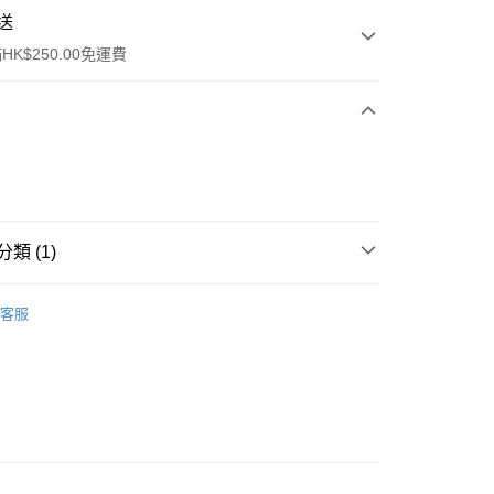
送
K$250.00免運費
類 (1)
ay
身體護理
手足護理
客服
流，訂單確認發貨後2-4個工作天送達
運費表
50.00 或以上免運費
自取，訂單確認後2-4個工作天到店，7天內取。逾期後
，並不會安排重寄