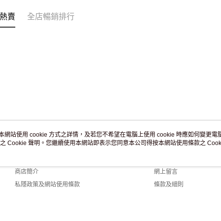
免運費
熱賣
全店暢銷排行
本網站使用 cookie 方式之詳情，及若您不希望在電腦上使用 cookie 時應如何變更電腦的
之 Cookie 聲明。您繼續使用本網站即表示您同意本公司得按本網站使用條款之 Cooki
關於我們
客戶服務
品牌故事
購物說明
商店簡介
網上留言
私隱政策及網站使用條款
條款及細則
聯絡我們