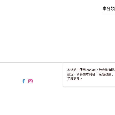
本分類
本網站中使用 cookie，欲查詢有關
設定，請參閱本網站「
私隱政策
」
用 cookie。
了解更多 >