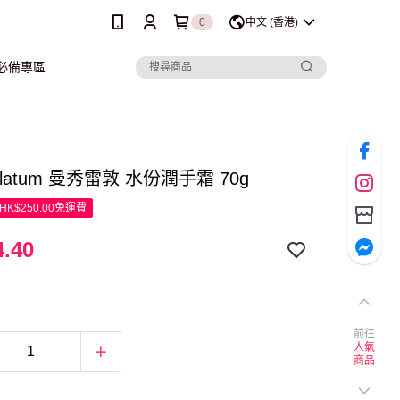
0
中文 (香港)
行必備專區
olatum 曼秀雷敦 水份潤手霜 70g
K$250.00免運費
.40
前往
人氣
商品