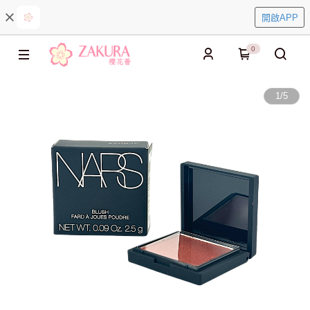
開啟APP
0
1
/
5