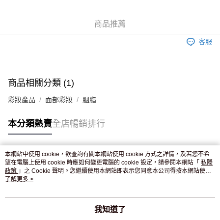
WeChat Pay
商品推薦
送貨方式
客服
JD京東物流，訂單確認發貨後2-4個工作天送達
運費表
滿 HK$250.00 或以上免運費
付款後門市自取，訂單確認後2-4個工作天到店，7天內取。逾期後
商品相關分類 (1)
訂單作廢，並不會安排重寄
彩妝產品
面部彩妝
胭脂
免運費
本分類熱賣
全店暢銷排行
本網站中使用 cookie，欲查詢有關本網站使用 cookie 方式之詳情，及若您不希
熱門標籤
望在電腦上使用 cookie 時應如何變更電腦的 cookie 設定，請參閱本網站「
私隱
政策
」之 Cookie 聲明。您繼續使用本網站即表示您同意本公司得按本網站使用
條款之 Cookie 聲明使用 cookie。
了解更多 >
熱銷排行
最新商品
人氣推薦
我知道了