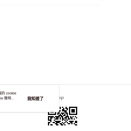
自取，訂單確認後2-4個工作天到店，7天內取。逾期後
，並不會安排重寄
 cookie
e 聲明使
我知道了
官方APP