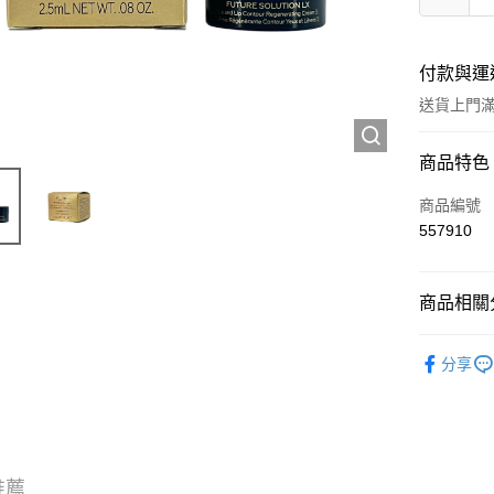
付款與運
送貨上門滿H
付款方式
商品特色
信用卡
商品編號
557910
Apple Pay
AlipayHK
商品相關分
WeChat P
試用裝/旅
分享
送貨方式
JD京東物
滿 HK$2
推薦