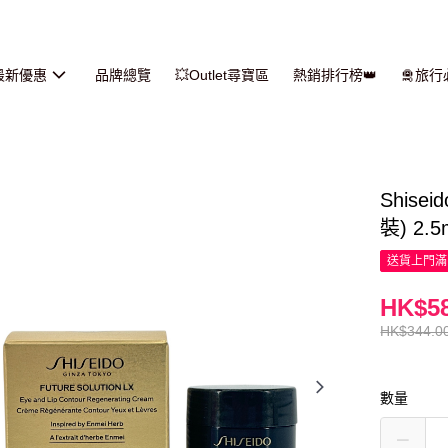
最新優惠
品牌總覽
💥Outlet尋寶區
熱銷排行榜👑
🛅旅
Shis
裝) 2.5
送貨上門滿H
HK$58
HK$344.0
數量