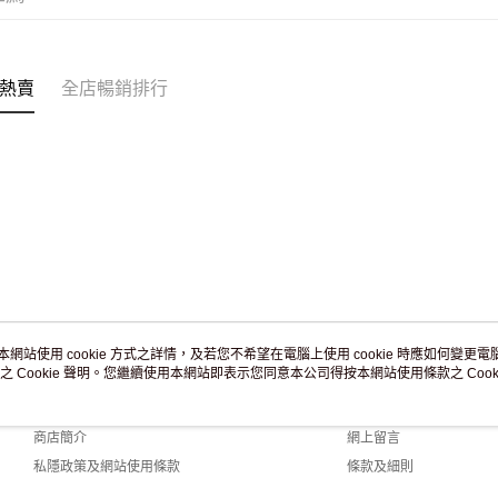
付款後門市
訂單作廢
免運費
熱賣
全店暢銷排行
本網站使用 cookie 方式之詳情，及若您不希望在電腦上使用 cookie 時應如何變更電腦的
之 Cookie 聲明。您繼續使用本網站即表示您同意本公司得按本網站使用條款之 Cooki
關於我們
客戶服務
品牌故事
購物說明
商店簡介
網上留言
私隱政策及網站使用條款
條款及細則
聯絡我們