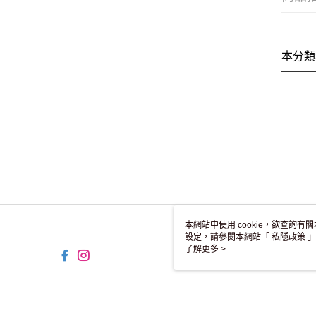
本分類
本網站中使用 cookie，欲查詢有關
設定，請參閱本網站「
私隱政策
」
用 cookie。
了解更多 >