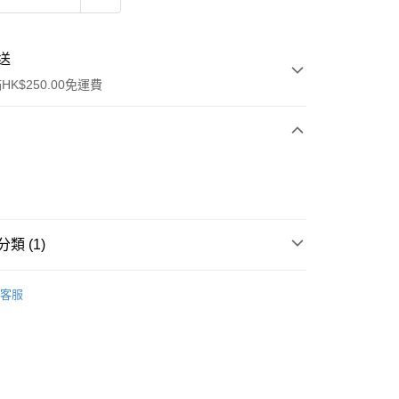
送
K$250.00免運費
類 (1)
ay
行裝
護膚保養
客服
流，訂單確認發貨後2-4個工作天送達
運費表
50.00 或以上免運費