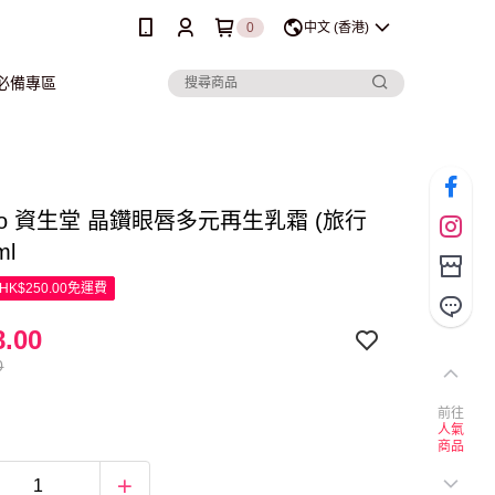
0
中文 (香港)
行必備專區
eido 資生堂 晶鑽眼唇多元再生乳霜 (旅行
ml
K$250.00免運費
.00
0
前往
人氣
商品