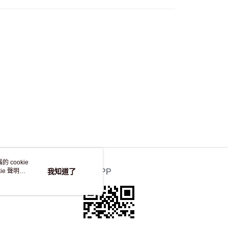
自取，訂單確認後2-4個工作天到店，7天內取。逾期後
，並不會安排重寄
 cookie
e 聲明使
我知道了
官方APP