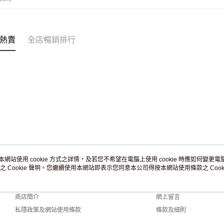
付款後門市
訂單作廢
免運費
熱賣
全店暢銷排行
本網站使用 cookie 方式之詳情，及若您不希望在電腦上使用 cookie 時應如何變更電腦的
之 Cookie 聲明。您繼續使用本網站即表示您同意本公司得按本網站使用條款之 Cooki
關於我們
客戶服務
品牌故事
購物說明
商店簡介
網上留言
私隱政策及網站使用條款
條款及細則
聯絡我們