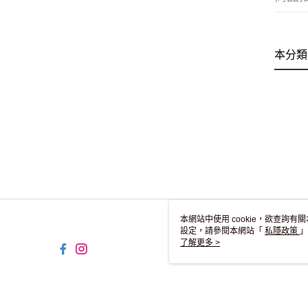
本分類
本網站中使用 cookie，欲查詢有關
設定，請參閱本網站「
私隱政策
」
用 cookie。
了解更多 >