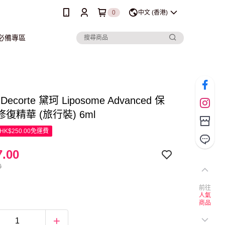
0
中文 (香港)
行必備專區
Decorte 黛珂 Liposome Advanced 保
復精華 (旅行裝) 6ml
K$250.00免運費
.00
0
前往
人氣
商品