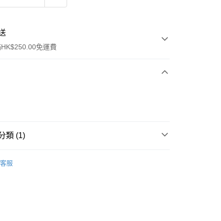
送
K$250.00免運費
類 (1)
ay
行裝
護膚保養
客服
流，訂單確認發貨後2-4個工作天送達
運費表
50.00 或以上免運費