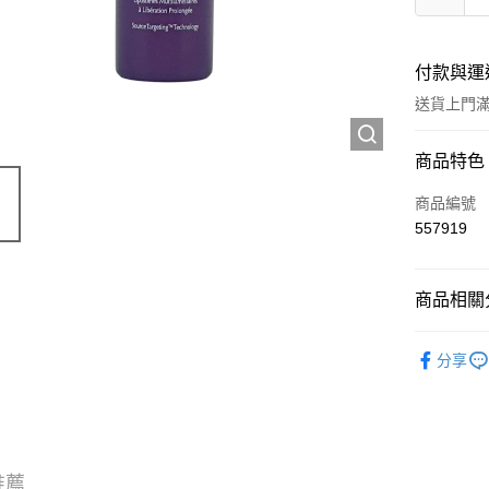
付款與運
送貨上門滿H
付款方式
商品特色
信用卡
商品編號
557919
Apple Pay
AlipayHK
商品相關分
WeChat P
試用裝/旅
分享
送貨方式
JD京東物
滿 HK$2
推薦