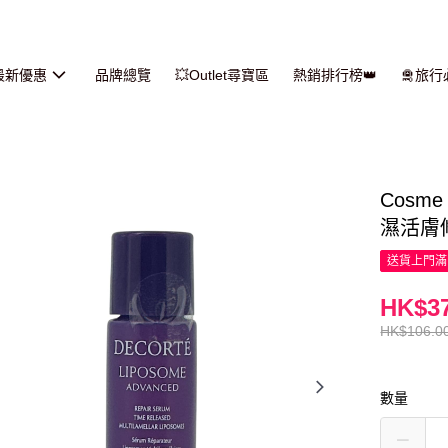
最新優惠
品牌總覽
💥Outlet尋寶區
熱銷排行榜👑
🛅旅
Cosme 
濕活膚修
送貨上門滿H
HK$37
HK$106.0
數量