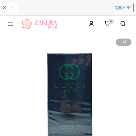
開啟APP
0
1
/
4