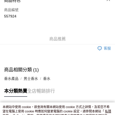
商品特色
信用卡
商品編號
Apple Pay
557924
AlipayHK
WeChat Pay
商品推薦
送貨方式
客服
JD京東物流，訂單確認發貨後2-4個工作天送達
運費表
滿 HK$250.00 或以上免運費
付款後門市自取，訂單確認後2-4個工作天到店，7天內取。逾期後
商品相關分類 (1)
訂單作廢，並不會安排重寄
香水產品
男士香水
香水
免運費
本分類熱賣
全店暢銷排行
本網站中使用 cookie，欲查詢有關本網站使用 cookie 方式之詳情，及若您不希
熱門標籤
望在電腦上使用 cookie 時應如何變更電腦的 cookie 設定，請參閱本網站「
私隱