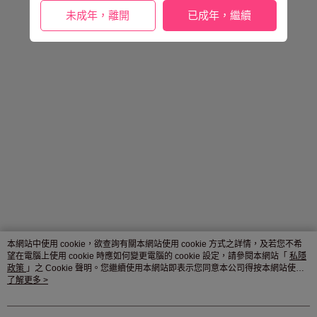
未成年，離開
已成年，繼續
本網站中使用 cookie，欲查詢有關本網站使用 cookie 方式之詳情，及若您不希
望在電腦上使用 cookie 時應如何變更電腦的 cookie 設定，請參閱本網站「
私隱
政策
」之 Cookie 聲明。您繼續使用本網站即表示您同意本公司得按本網站使用
條款之 Cookie 聲明使用 cookie。
了解更多 >