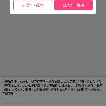
未成年，離開
已成年，繼續
本網站中使用 cookie，欲查詢有關本網站使用 cookie 方式之詳情，及若您不希
望在電腦上使用 cookie 時應如何變更電腦的 cookie 設定，請參閱本網站「
私隱
政策
」之 Cookie 聲明。您繼續使用本網站即表示您同意本公司得按本網站使用
條款之 Cookie 聲明使用 cookie。
了解更多 >