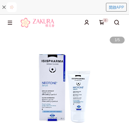
開啟APP
0
1
/
5