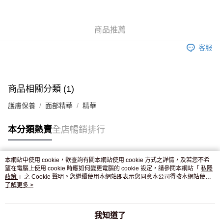
WeChat Pay
商品推薦
送貨方式
客服
JD京東物流，訂單確認發貨後2-4個工作天送達
運費表
滿 HK$250.00 或以上免運費
付款後門市自取，訂單確認後2-4個工作天到店，7天內取。逾期後
商品相關分類 (1)
訂單作廢，並不會安排重寄
護膚保養
面部精華
精華
免運費
本分類熱賣
全店暢銷排行
本網站中使用 cookie，欲查詢有關本網站使用 cookie 方式之詳情，及若您不希
熱門標籤
望在電腦上使用 cookie 時應如何變更電腦的 cookie 設定，請參閱本網站「
私隱
政策
」之 Cookie 聲明。您繼續使用本網站即表示您同意本公司得按本網站使用
條款之 Cookie 聲明使用 cookie。
了解更多 >
熱銷排行
最新商品
人氣推薦
我知道了