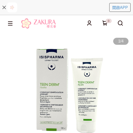
開啟APP
0
1
/
4