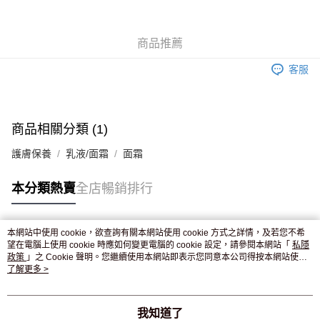
WeChat Pay
商品推薦
送貨方式
客服
JD京東物流，訂單確認發貨後2-4個工作天送達
運費表
滿 HK$250.00 或以上免運費
付款後門市自取，訂單確認後2-4個工作天到店，7天內取。逾期後
商品相關分類 (1)
訂單作廢，並不會安排重寄
護膚保養
乳液/面霜
面霜
免運費
本分類熱賣
全店暢銷排行
本網站中使用 cookie，欲查詢有關本網站使用 cookie 方式之詳情，及若您不希
熱門標籤
望在電腦上使用 cookie 時應如何變更電腦的 cookie 設定，請參閱本網站「
私隱
政策
」之 Cookie 聲明。您繼續使用本網站即表示您同意本公司得按本網站使用
條款之 Cookie 聲明使用 cookie。
了解更多 >
熱銷排行
最新商品
人氣推薦
我知道了