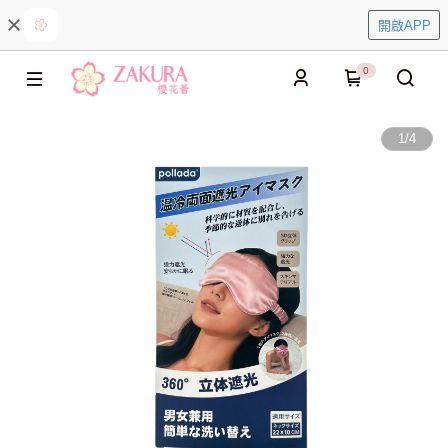
開啟APP
0
1
/
4