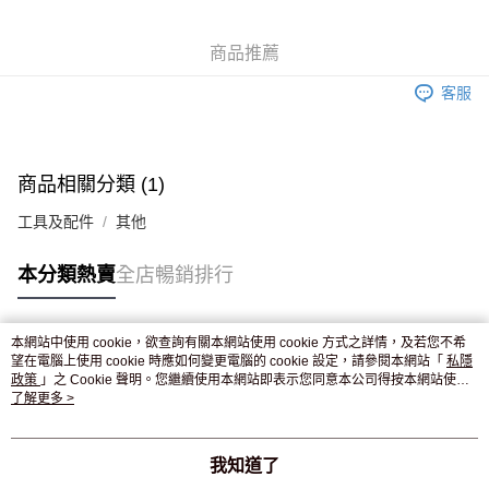
WeChat Pay
商品推薦
送貨方式
客服
JD京東物流，訂單確認發貨後2-4個工作天送達
運費表
滿 HK$250.00 或以上免運費
付款後門市自取，訂單確認後2-4個工作天到店，7天內取。逾期後
商品相關分類 (1)
訂單作廢，並不會安排重寄
工具及配件
其他
免運費
本分類熱賣
全店暢銷排行
本網站中使用 cookie，欲查詢有關本網站使用 cookie 方式之詳情，及若您不希
熱門標籤
望在電腦上使用 cookie 時應如何變更電腦的 cookie 設定，請參閱本網站「
私隱
政策
」之 Cookie 聲明。您繼續使用本網站即表示您同意本公司得按本網站使用
條款之 Cookie 聲明使用 cookie。
了解更多 >
熱銷排行
最新商品
人氣推薦
我知道了