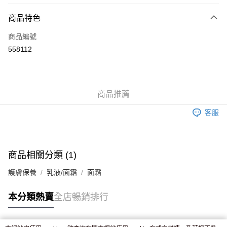
付款方式
商品特色
信用卡
商品編號
Apple Pay
558112
AlipayHK
WeChat Pay
商品推薦
送貨方式
客服
JD京東物流，訂單確認發貨後2-4個工作天送達
運費表
滿 HK$250.00 或以上免運費
付款後門市自取，訂單確認後2-4個工作天到店，7天內取。逾期後
商品相關分類 (1)
訂單作廢，並不會安排重寄
護膚保養
乳液/面霜
面霜
免運費
本分類熱賣
全店暢銷排行