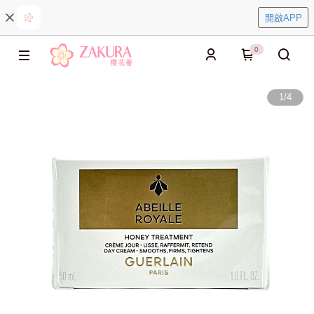
開啟APP
0
1
/
4