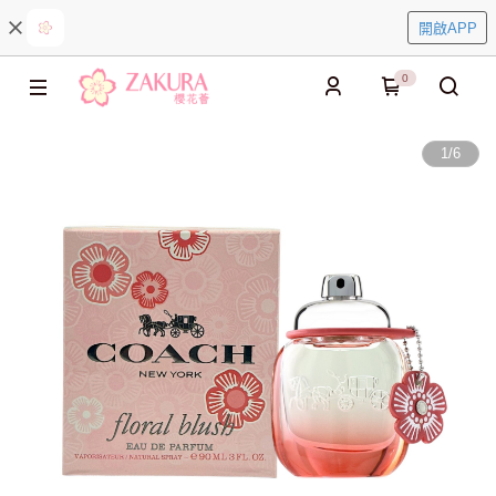
開啟APP
0
1
/
6