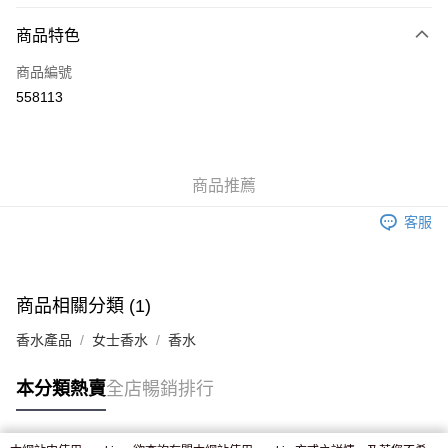
付款方式
商品特色
信用卡
商品編號
Apple Pay
558113
AlipayHK
WeChat Pay
商品推薦
送貨方式
客服
JD京東物流，訂單確認發貨後2-4個工作天送達
運費表
滿 HK$250.00 或以上免運費
付款後門市自取，訂單確認後2-4個工作天到店，7天內取。逾期後
商品相關分類 (1)
訂單作廢，並不會安排重寄
香水產品
女士香水
香水
免運費
本分類熱賣
全店暢銷排行