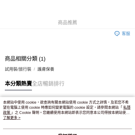
AlipayHK
WeChat Pay
商品推薦
送貨方式
客服
JD京東物流，訂單確認發貨後2-4個工作天送達
運費表
滿 HK$250.00 或以上免運費
付款後門市自取，訂單確認後2-4個工作天到店，7天內取。逾期後
商品相關分類 (1)
訂單作廢，並不會安排重寄
試用裝/旅行裝
護膚保養
免運費
本分類熱賣
全店暢銷排行
本網站中使用 cookie，欲查詢有關本網站使用 cookie 方式之詳情，及若您不希
熱門標籤
望在電腦上使用 cookie 時應如何變更電腦的 cookie 設定，請參閱本網站「
私隱
政策
」之 Cookie 聲明。您繼續使用本網站即表示您同意本公司得按本網站使用
條款之 Cookie 聲明使用 cookie。
了解更多 >
熱銷排行
最新商品
人氣推薦