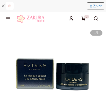
開啟APP
0
1
/
1