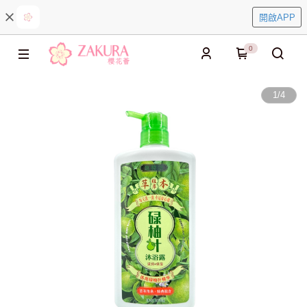
開啟APP
0
1
/
4