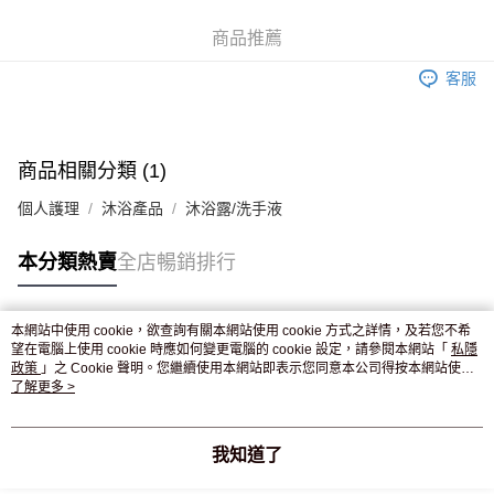
WeChat Pay
商品推薦
送貨方式
客服
JD京東物流，訂單確認發貨後2-4個工作天送達
運費表
滿 HK$250.00 或以上免運費
付款後門市自取，訂單確認後2-4個工作天到店，7天內取。逾期後
商品相關分類 (1)
訂單作廢，並不會安排重寄
個人護理
沐浴產品
沐浴露/洗手液
免運費
本分類熱賣
全店暢銷排行
本網站中使用 cookie，欲查詢有關本網站使用 cookie 方式之詳情，及若您不希
熱門標籤
望在電腦上使用 cookie 時應如何變更電腦的 cookie 設定，請參閱本網站「
私隱
政策
」之 Cookie 聲明。您繼續使用本網站即表示您同意本公司得按本網站使用
條款之 Cookie 聲明使用 cookie。
了解更多 >
熱銷排行
最新商品
人氣推薦
我知道了