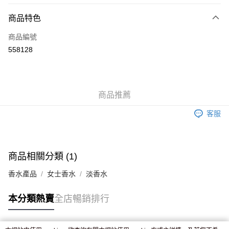
付款方式
商品特色
信用卡
商品編號
Apple Pay
558128
AlipayHK
WeChat Pay
商品推薦
送貨方式
客服
JD京東物流，訂單確認發貨後2-4個工作天送達
運費表
滿 HK$250.00 或以上免運費
付款後門市自取，訂單確認後2-4個工作天到店，7天內取。逾期後
商品相關分類 (1)
訂單作廢，並不會安排重寄
香水產品
女士香水
淡香水
免運費
本分類熱賣
全店暢銷排行