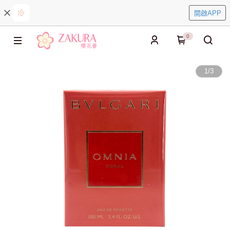
開啟APP
0
1
/
3