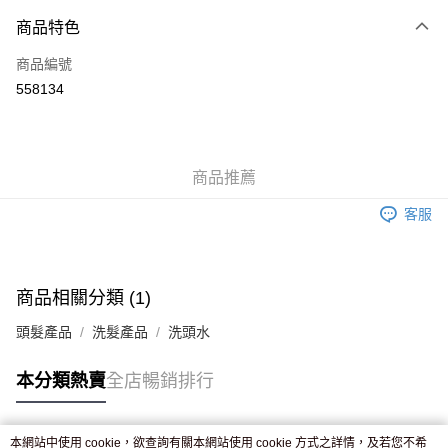
付款方式
商品特色
信用卡
商品編號
Apple Pay
558134
AlipayHK
WeChat Pay
商品推薦
送貨方式
客服
JD京東物流，訂單確認發貨後2-4個工作天送達
運費表
滿 HK$250.00 或以上免運費
付款後門市自取，訂單確認後2-4個工作天到店，7天內取。逾期後
商品相關分類 (1)
訂單作廢，並不會安排重寄
頭髮產品
洗髮產品
洗頭水
免運費
本分類熱賣
全店暢銷排行
本網站中使用 cookie，欲查詢有關本網站使用 cookie 方式之詳情，及若您不希