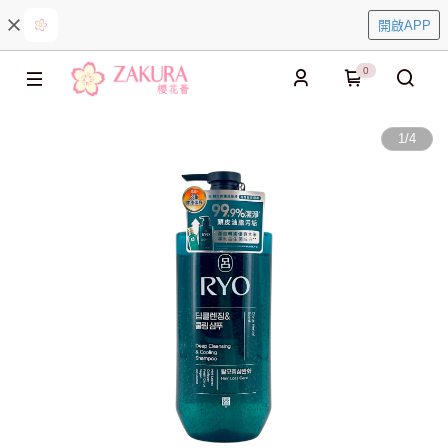
開啟APP
0
1
/
4